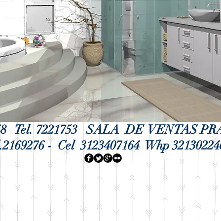
2 48 Tel. 7221753 SALA D
E VENTA
S PR
l.2169276 - Cel 31
23407164 Whp 32130224